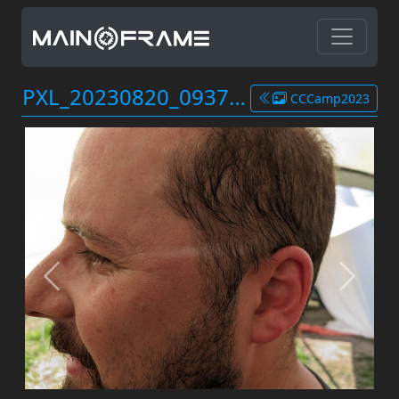
PXL_20230820_093714393.jpg
CCCamp2023