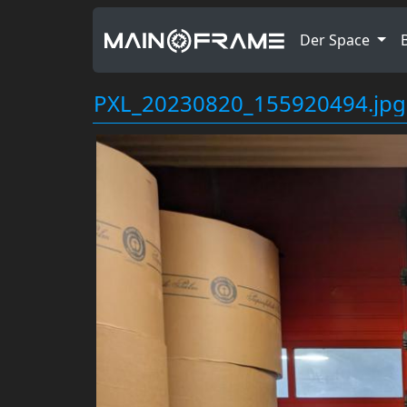
Der Space
PXL_20230820_155920494.jpg