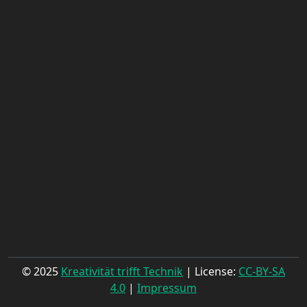
© 2025
Kreativität trifft Technik
| License:
CC-BY-SA
4.0
|
Impressum