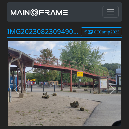
IMG20230823094909.jpg
CCCamp2023