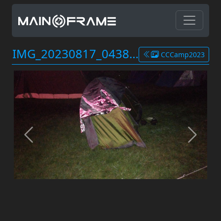
IMG_20230817_043841.jpg
CCCamp2023