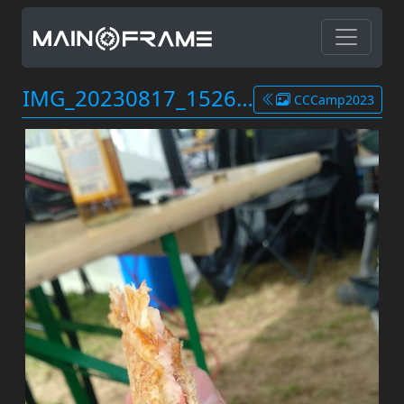
IMG_20230817_152612.jpg
CCCamp2023