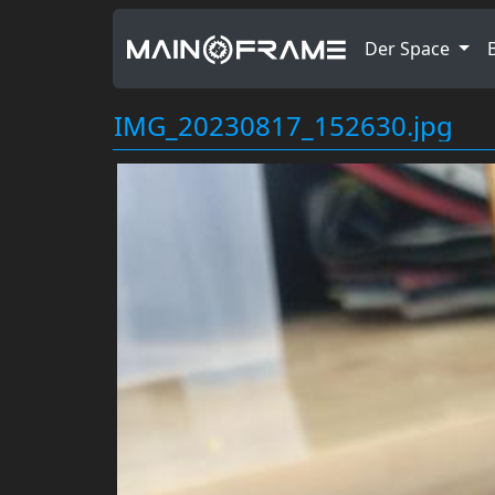
Der Space
IMG_20230817_152630.jpg