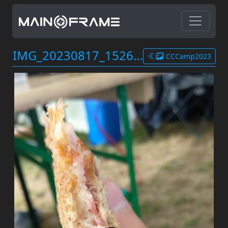
IMG_20230817_152638.jpg
CCCamp2023