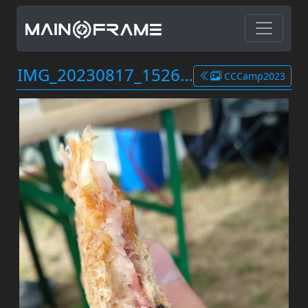
IMG_20230817_152646.jpg
CCCamp2023