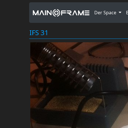
Der Space
IFS 31