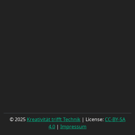
© 2025
Kreativität trifft Technik
| License:
CC-BY-SA
4.0
|
Impressum