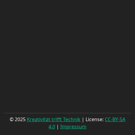
© 2025
Kreativität trifft Technik
| License:
CC-BY-SA
4.0
|
Impressum