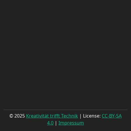
© 2025
Kreativität trifft Technik
| License:
CC-BY-SA
4.0
|
Impressum