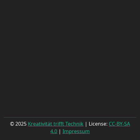
© 2025
Kreativität trifft Technik
| License:
CC-BY-SA
4.0
|
Impressum