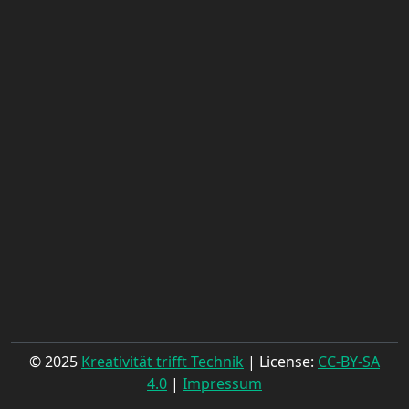
© 2025
Kreativität trifft Technik
| License:
CC-BY-SA
4.0
|
Impressum