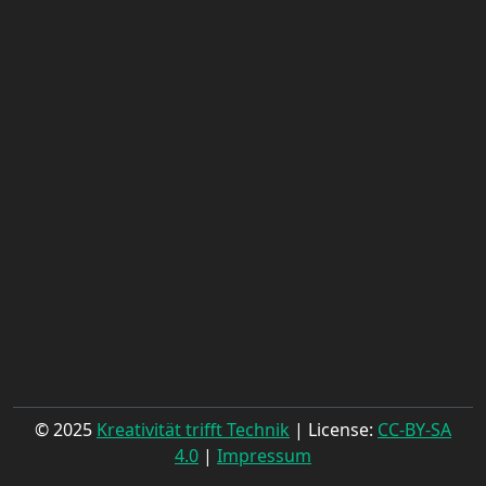
© 2025
Kreativität trifft Technik
| License:
CC-BY-SA
4.0
|
Impressum