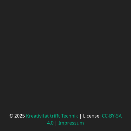
© 2025
Kreativität trifft Technik
| License:
CC-BY-SA
4.0
|
Impressum