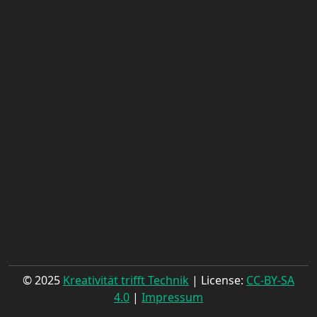
© 2025
Kreativität trifft Technik
| License:
CC-BY-SA
4.0
|
Impressum