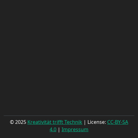
© 2025
Kreativität trifft Technik
| License:
CC-BY-SA
4.0
|
Impressum