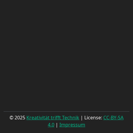
© 2025
Kreativität trifft Technik
| License:
CC-BY-SA
4.0
|
Impressum