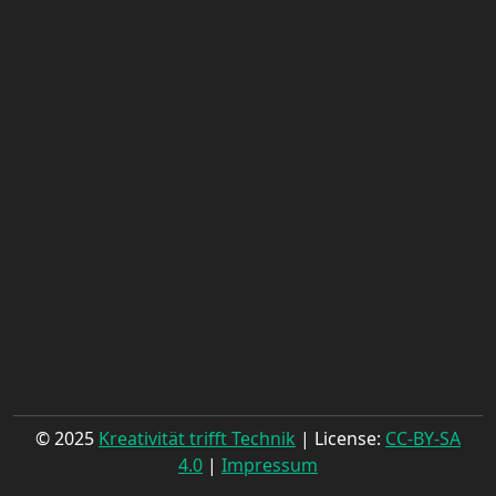
© 2025
Kreativität trifft Technik
| License:
CC-BY-SA
4.0
|
Impressum