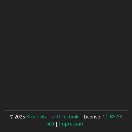
© 2025
Kreativität trifft Technik
| License:
CC-BY-SA
4.0
|
Impressum