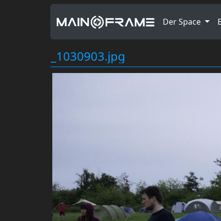
Der Space
_1030903.jpg