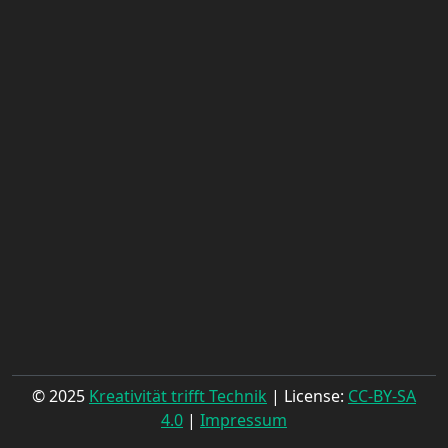
© 2025
Kreativität trifft Technik
| License:
CC-BY-SA
4.0
|
Impressum