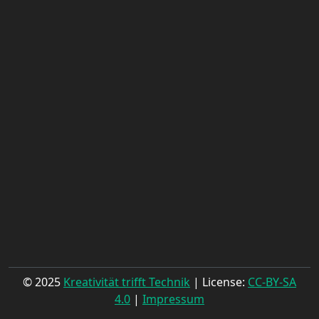
© 2025
Kreativität trifft Technik
| License:
CC-BY-SA
4.0
|
Impressum