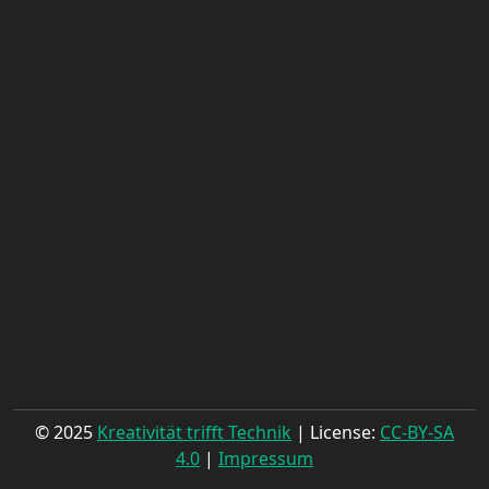
© 2025
Kreativität trifft Technik
| License:
CC-BY-SA
4.0
|
Impressum