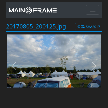
20170805_200125.jpg
SHA2017