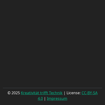
© 2025
Kreativität trifft Technik
| License:
CC-BY-SA
4.0
|
Impressum