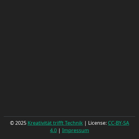
© 2025
Kreativität trifft Technik
| License:
CC-BY-SA
4.0
|
Impressum