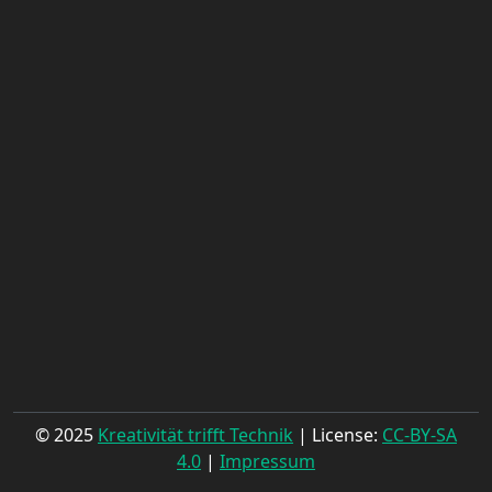
© 2025
Kreativität trifft Technik
| License:
CC-BY-SA
4.0
|
Impressum