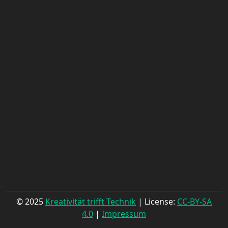
© 2025
Kreativität trifft Technik
| License:
CC-BY-SA
4.0
|
Impressum