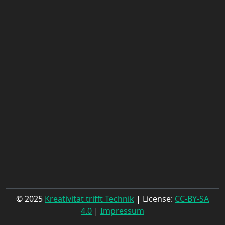
© 2025
Kreativität trifft Technik
| License:
CC-BY-SA
4.0
|
Impressum