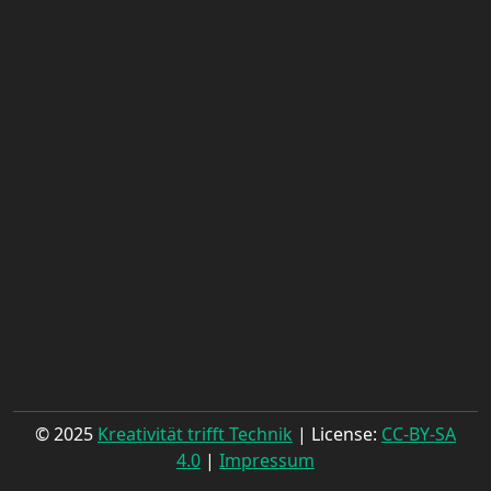
© 2025
Kreativität trifft Technik
| License:
CC-BY-SA
4.0
|
Impressum