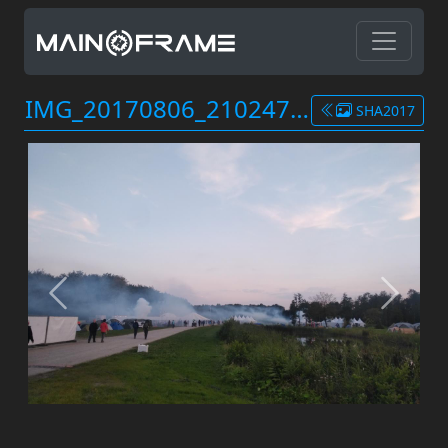
IMG_20170806_2102471.jpg
SHA2017