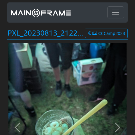
PXL_20230813_212246877.jpg
CCCamp2023