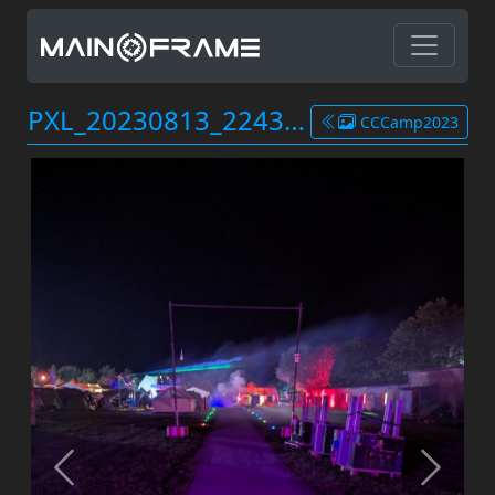
PXL_20230813_224337340.jpg
CCCamp2023