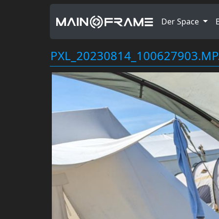
Der Space
PXL_20230814_100627903.MP.