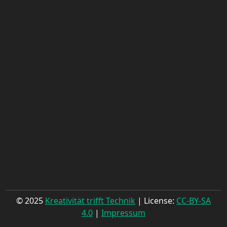
© 2025
Kreativität trifft Technik
| License:
CC-BY-SA
4.0
|
Impressum