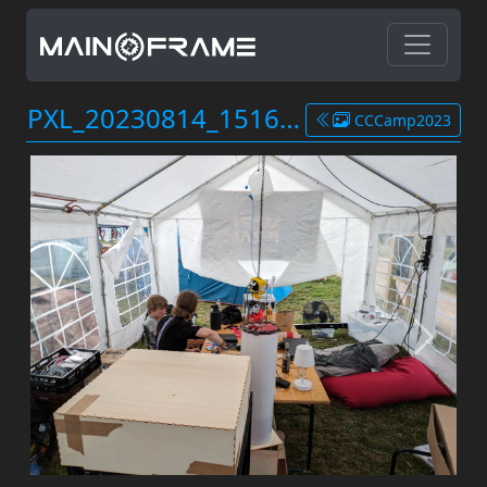
PXL_20230814_151651802.jpg
CCCamp2023