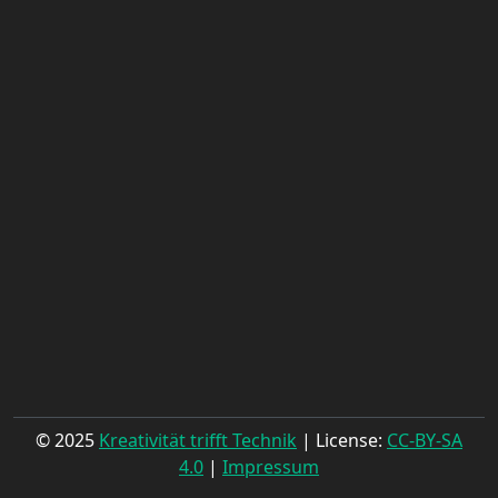
© 2025
Kreativität trifft Technik
| License:
CC-BY-SA
4.0
|
Impressum