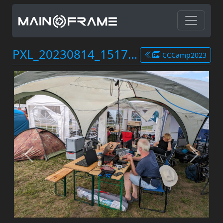
PXL_20230814_151724682.jpg
CCCamp2023