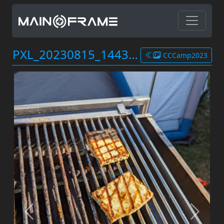
PXL_20230815_144300454.MP.jpg
CCCamp2023