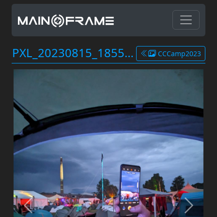
PXL_20230815_185529961.jpg
CCCamp2023