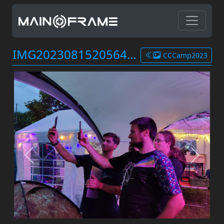
IMG20230815205641.jpg
CCCamp2023