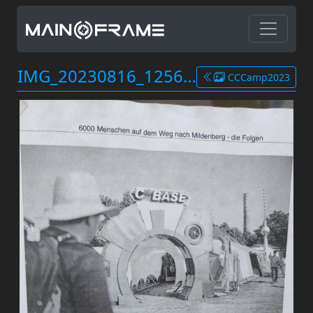
IMG_20230816_125652.jpg
CCCamp2023