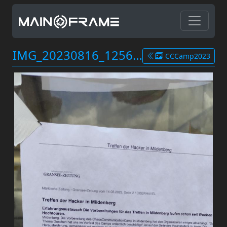
IMG_20230816_125657.jpg
CCCamp2023