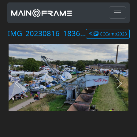
IMG_20230816_183618.jpg
CCCamp2023