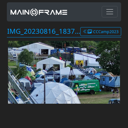
IMG_20230816_183745.jpg
CCCamp2023