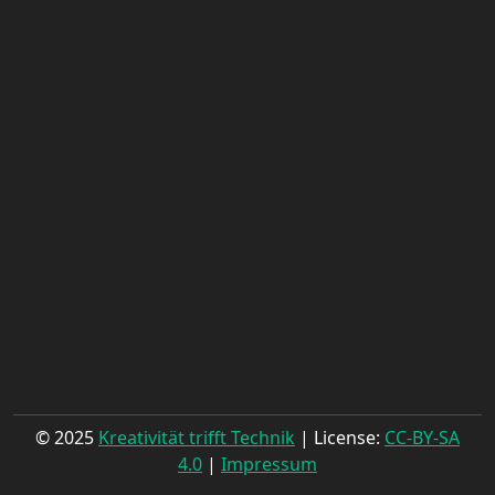
© 2025
Kreativität trifft Technik
| License:
CC-BY-SA
4.0
|
Impressum