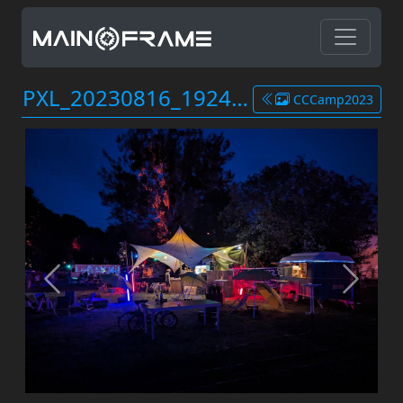
PXL_20230816_192418301.jpg
CCCamp2023