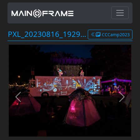
PXL_20230816_192935192.jpg
CCCamp2023