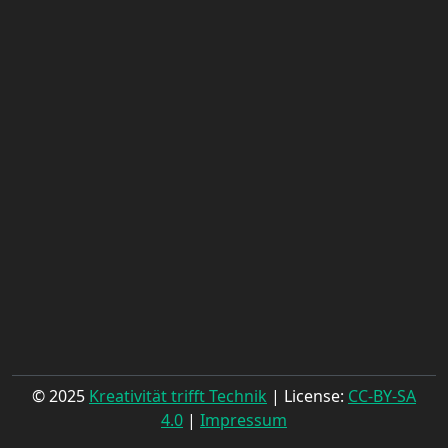
© 2025
Kreativität trifft Technik
| License:
CC-BY-SA
4.0
|
Impressum