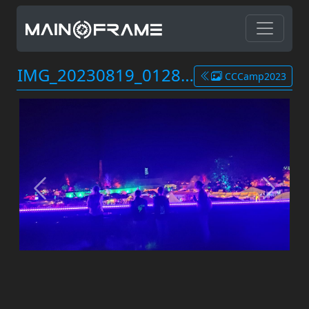
IMG_20230819_012801.jpg
CCCamp2023