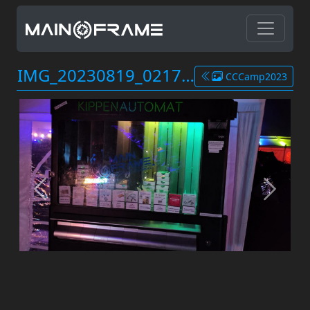
IMG_20230819_021755.jpg
CCCamp2023