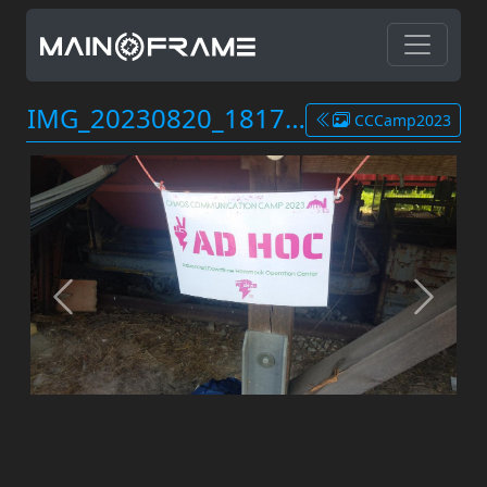
IMG_20230820_181738.jpg
CCCamp2023