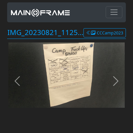
IMG_20230821_112554.jpg
CCCamp2023